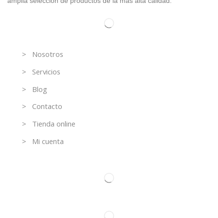
amplia selección de productos de la más alta calidad.
Información
> Nosotros
> Servicios
> Blog
> Contacto
> Tienda online
> Mi cuenta
Contacto