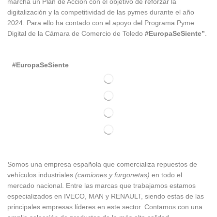
marcha un Plan de Acción con el objetivo de reforzar la
digitalización y la competitividad de las pymes durante el año
2024. Para ello ha contado con el apoyo del Programa Pyme
Digital de la Cámara de Comercio de Toledo
#EuropaSeSiente”
.
#EuropaSeSiente
Somos
una
empresa española que comercializa repuestos de
vehículos industriales
(camiones y furgonetas)
en todo el
mercado nacional. Entre las marcas que trabaja
mos
esta
mos
especializado
s
en IVECO
,
MAN y RENAULT
,
siendo
estas
de l
as
principales empresas líderes en este sector. Contamos con una