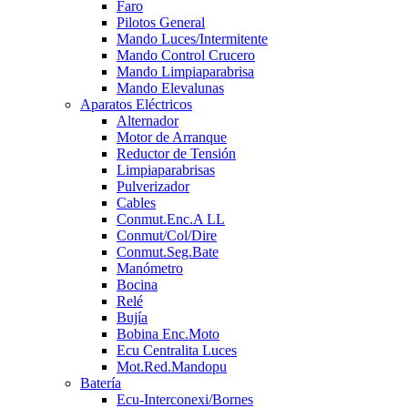
Faro
Pilotos General
Mando Luces/Intermitente
Mando Control Crucero
Mando Limpiaparabrisa
Mando Elevalunas
Aparatos Eléctricos
Alternador
Motor de Arranque
Reductor de Tensión
Limpiaparabrisas
Pulverizador
Cables
Conmut.Enc.A LL
Conmut/Col/Dire
Conmut.Seg.Bate
Manómetro
Bocina
Relé
Bujía
Bobina Enc.Moto
Ecu Centralita Luces
Mot.Red.Mandopu
Batería
Ecu-Interconexi/Bornes