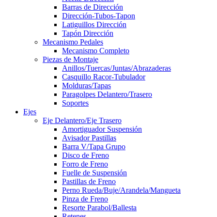
Barras de Dirección
Dirección-Tubos-Tapon
Latiguillos Dirección
Tapón Dirección
Mecanismo Pedales
Mecanismo Completo
Piezas de Montaje
Anillos/Tuercas/Juntas/Abrazaderas
Casquillo Racor-Tubulador
Molduras/Tapas
Paragolpes Delantero/Trasero
Soportes
Ejes
Eje Delantero/Eje Trasero
Amortiguador Suspensión
Avisador Pastillas
Barra V/Tapa Grupo
Disco de Freno
Forro de Freno
Fuelle de Suspensión
Pastillas de Freno
Perno Rueda/Buje/Arandela/Mangueta
Pinza de Freno
Resorte Parabol/Ballesta
Retenes