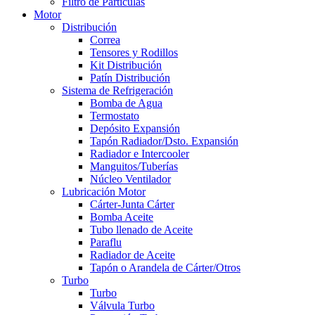
Filtro de Partículas
Motor
Distribución
Correa
Tensores y Rodillos
Kit Distribución
Patín Distribución
Sistema de Refrigeración
Bomba de Agua
Termostato
Depósito Expansión
Tapón Radiador/Dsto. Expansión
Radiador e Intercooler
Manguitos/Tuberías
Núcleo Ventilador
Lubricación Motor
Cárter-Junta Cárter
Bomba Aceite
Tubo llenado de Aceite
Paraflu
Radiador de Aceite
Tapón o Arandela de Cárter/Otros
Turbo
Turbo
Válvula Turbo