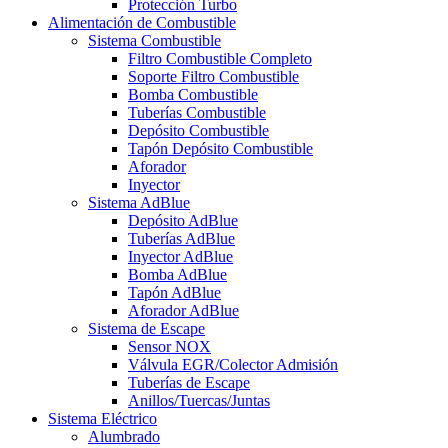
Protección Turbo
Alimentación de Combustible
Sistema Combustible
Filtro Combustible Completo
Soporte Filtro Combustible
Bomba Combustible
Tuberías Combustible
Depósito Combustible
Tapón Depósito Combustible
Aforador
Inyector
Sistema AdBlue
Depósito AdBlue
Tuberías AdBlue
Inyector AdBlue
Bomba AdBlue
Tapón AdBlue
Aforador AdBlue
Sistema de Escape
Sensor NOX
Válvula EGR/Colector Admisión
Tuberías de Escape
Anillos/Tuercas/Juntas
Sistema Eléctrico
Alumbrado