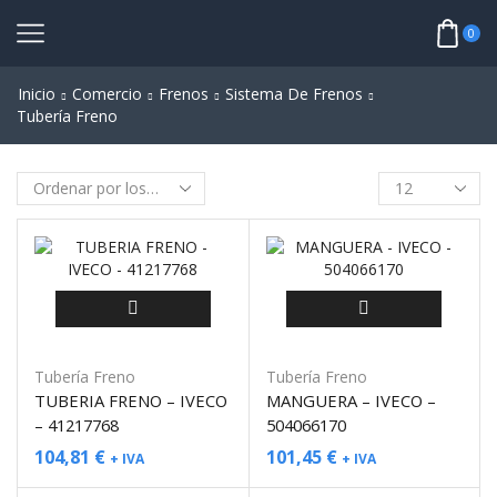
0
Inicio
Comercio
Frenos
Sistema De Frenos
Tubería Freno
Tubería Freno
Tubería Freno
TUBERIA FRENO – IVECO
MANGUERA – IVECO –
– 41217768
504066170
104,81
€
101,45
€
+ IVA
+ IVA