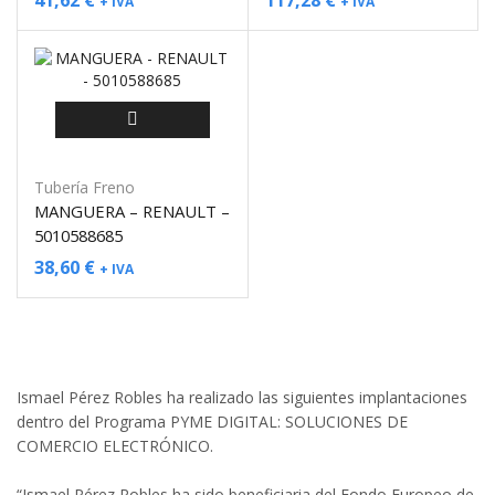
41,62
€
117,28
€
+ IVA
+ IVA
Tubería Freno
MANGUERA – RENAULT –
5010588685
38,60
€
+ IVA
Ismael Pérez Robles ha realizado las siguientes implantaciones
dentro del Programa PYME DIGITAL: SOLUCIONES DE
COMERCIO ELECTRÓNICO.
“Ismael Pérez Robles ha sido beneficiaria del Fondo Europeo de