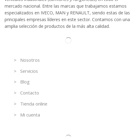
mercado nacional. Entre las marcas que trabaja
mos
esta
mos
especializado
s
en IVECO
,
MAN y RENAULT
,
siendo
estas
de l
as
principales empresas líderes en este sector. Contamos con una
amplia selección de productos de la más alta calidad.
Información
> Nosotros
> Servicios
> Blog
> Contacto
> Tienda online
> Mi cuenta
Contacto