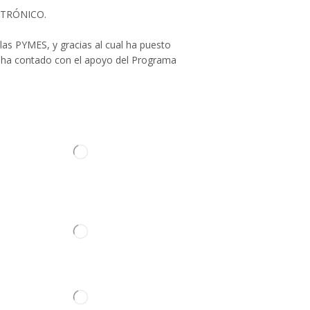
Cabina
ECTRÓNICO.
Amortiguadores Cabina-Casquillos
las PYMES, y gracias al cual ha puesto
Asiento
llo ha contado con el apoyo del Programa
Carrocería
Cerradura
Cristales
Depósito Lavacristal
Elevalunas Puerta
Emblema
ontacto
Escobillas Limpiaparabrisas
Manilla Puerta
Retrovisor
Caja de Cambios
Culata
Juego Reparación de Motor