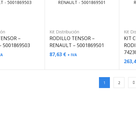
ión
Kit Distribución
Kit Di
TENSOR –
RODILLO TENSOR –
KIT 
 5001869503
RENAULT – 5001869501
RODI
7423
87,63
€
VA
+ IVA
263,
1
2