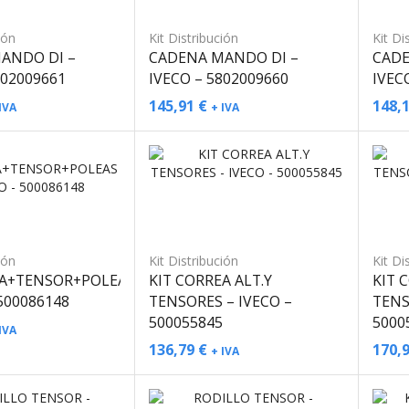
ión
Kit Distribución
Kit Di
ANDO DI –
CADENA MANDO DI –
CADE
802009661
IVECO – 5802009660
IVEC
145,91
€
148,
IVA
+ IVA
ión
Kit Distribución
Kit Di
EA+TENSOR+POLEAS
KIT CORREA ALT.Y
KIT 
 500086148
TENSORES – IVECO –
TENS
500055845
5000
IVA
136,79
€
170,
+ IVA