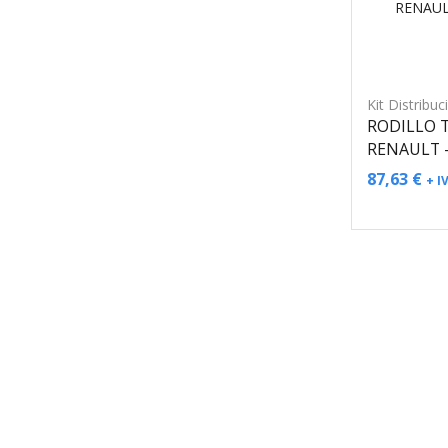
Kit Distribuc
RODILLO 
RENAULT –
87,63
€
+ I