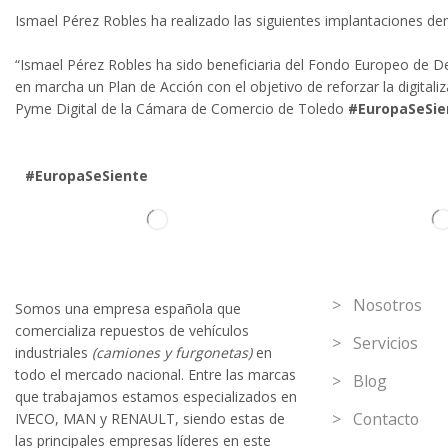
Ismael Pérez Robles ha realizado las siguientes implantacion
“Ismael Pérez Robles ha sido beneficiaria del Fondo Europeo de Des
en marcha un Plan de Acción con el objetivo de reforzar la digital
Pyme Digital de la Cámara de Comercio de Toledo
#EuropaSeSie
#EuropaSeSiente
Información
> Nosotros
Somos
una
empresa española que
comercializa repuestos de vehículos
> Servicios
industriales
(camiones y furgonetas)
en
todo el mercado nacional. Entre las marcas
> Blog
que trabaja
mos
esta
mos
especializado
s
en
> Contacto
IVECO
,
MAN y RENAULT
,
siendo
estas
de
l
as
principales empresas líderes en este