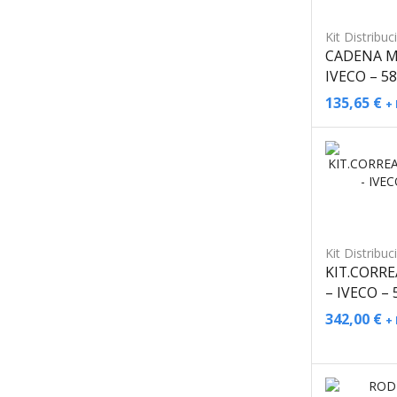
Kit Distribuc
CADENA M
IVECO – 5
135,65
€
+ 
Kit Distribuc
KIT.CORR
– IVECO –
342,00
€
+ 