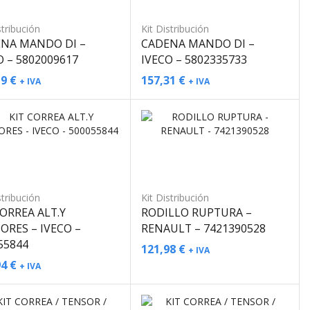
CATEGORÍAS
stribución
Kit Distribución
Aire Acondicionado
NA MANDO DI –
CADENA MANDO DI –
O – 5802009617
IVECO – 5802335733
Compresor de Aire
19
€
157,31
€
+ IVA
+ IVA
Compresor Aire
Tuberías Compresor de Aire
Alimentación de Combustible
Sistema AdBlue
Aforador AdBlue
Bomba AdBlue
stribución
Kit Distribución
CORREA ALT.Y
RODILLO RUPTURA –
Depósito AdBlue
ORES – IVECO –
RENAULT – 7421390528
Inyector AdBlue
55844
121,98
€
+ IVA
Tapón AdBlue
94
€
+ IVA
Tuberías AdBlue
Sistema Combustible