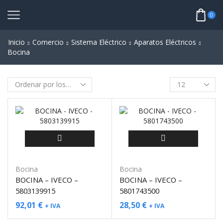
0
Inicio
Comercio
Sistema Eléctrico
Aparatos Eléctricos
Bocina
Bocina
Bocina
BOCINA – IVECO –
BOCINA – IVECO –
5803139915
5801743500
92,01
€
28,50
€
+ IVA
+ IVA