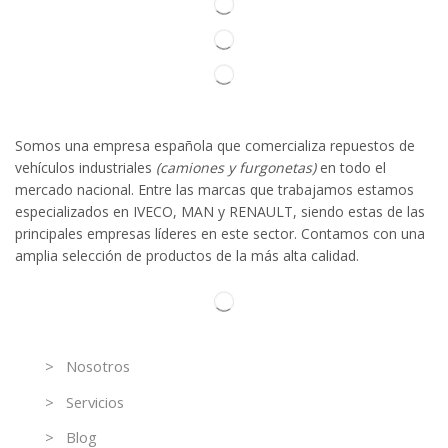
Somos
una
empresa española que comercializa repuestos de
vehículos industriales
(camiones y furgonetas)
en todo el
mercado nacional. Entre las marcas que trabaja
mos
esta
mos
especializado
s
en IVECO
,
MAN y RENAULT
,
siendo
estas
de l
as
principales empresas líderes en este sector. Contamos con una
amplia selección de productos de la más alta calidad.
Información
> Nosotros
> Servicios
> Blog