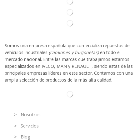
Somos
una
empresa española que comercializa repuestos de
vehículos industriales
(camiones y furgonetas)
en todo el
mercado nacional. Entre las marcas que trabaja
mos
esta
mos
especializado
s
en IVECO
,
MAN y RENAULT
,
siendo
estas
de l
as
principales empresas líderes en este sector. Contamos con una
amplia selección de productos de la más alta calidad.
Información
> Nosotros
> Servicios
> Blog