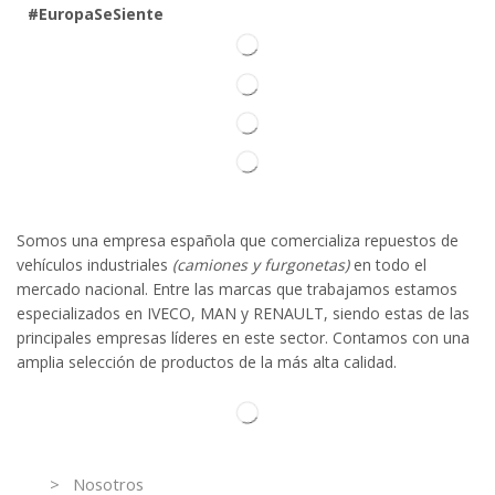
#EuropaSeSiente
Somos
una
empresa española que comercializa repuestos de
vehículos industriales
(camiones y furgonetas)
en todo el
mercado nacional. Entre las marcas que trabaja
mos
esta
mos
especializado
s
en IVECO
,
MAN y RENAULT
,
siendo
estas
de l
as
principales empresas líderes en este sector. Contamos con una
amplia selección de productos de la más alta calidad.
Información
> Nosotros