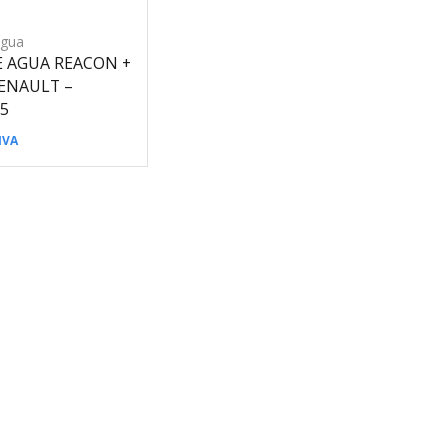
gua
 AGUA REACON +
RENAULT –
5
IVA