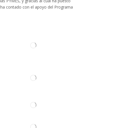
las PYMES, y gracias al cual ha puesto
Cabina
llo ha contado con el apoyo del Programa
Amortiguadores Cabina-Casquillos
Asiento
Carrocería
Cerradura
Cristales
Depósito Lavacristal
ontacto
Elevalunas Puerta
Emblema
Escobillas Limpiaparabrisas
Manilla Puerta
Retrovisor
Caja de Cambios
Culata
Juego Reparación de Motor