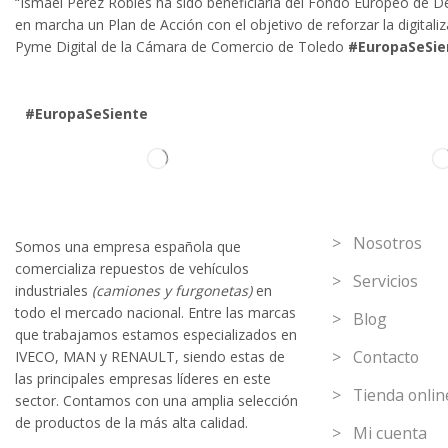
“Ismael Pérez Robles ha sido beneficiaria del Fondo Europeo de Des
en marcha un Plan de Acción con el objetivo de reforzar la digital
Pyme Digital de la Cámara de Comercio de Toledo
#EuropaSeSie
#EuropaSeSiente
Información
> Nosotros
Somos
una
empresa española que
comercializa repuestos de vehículos
> Servicios
industriales
(camiones y furgonetas)
en
todo el mercado nacional. Entre las marcas
> Blog
que trabaja
mos
esta
mos
especializado
s
en
> Contacto
IVECO
,
MAN y RENAULT
,
siendo
estas
de
l
as
principales empresas líderes en este
> Tienda onlin
sector. Contamos con una amplia selección
de productos de la más alta calidad.
> Mi cuenta