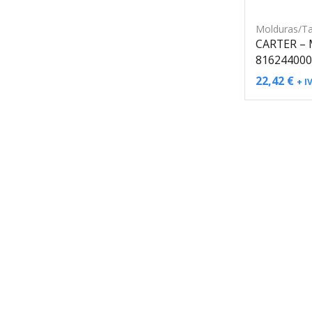
Molduras/T
CARTER –
816244000
22,42
€
+ I