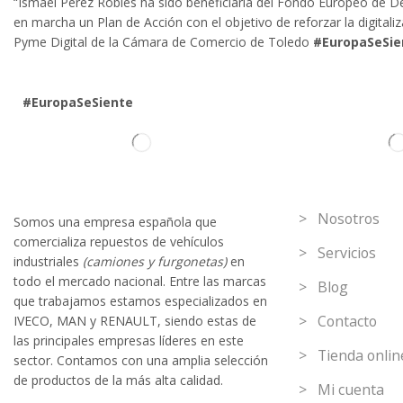
“Ismael Pérez Robles ha sido beneficiaria del Fondo Europeo de Des
en marcha un Plan de Acción con el objetivo de reforzar la digital
Pyme Digital de la Cámara de Comercio de Toledo
#EuropaSeSie
#EuropaSeSiente
Información
> Nosotros
Somos
una
empresa española que
comercializa repuestos de vehículos
> Servicios
industriales
(camiones y furgonetas)
en
todo el mercado nacional. Entre las marcas
> Blog
que trabaja
mos
esta
mos
especializado
s
en
> Contacto
IVECO
,
MAN y RENAULT
,
siendo
estas
de
l
as
principales empresas líderes en este
> Tienda onlin
sector. Contamos con una amplia selección
de productos de la más alta calidad.
> Mi cuenta