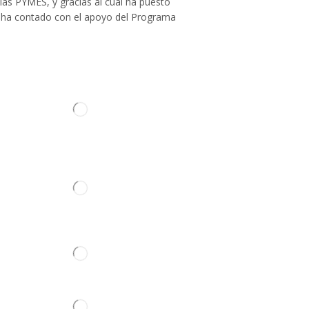
las PYMES, y gracias al cual ha puesto
Cabina
llo ha contado con el apoyo del Programa
Amortiguadores Cabina-Casquillos
Asiento
Carrocería
Cerradura
Cristales
Depósito Lavacristal
ontacto
Elevalunas Puerta
Emblema
Escobillas Limpiaparabrisas
Manilla Puerta
Retrovisor
Caja de Cambios
Culata
Juego Reparación de Motor