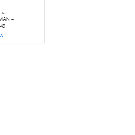
apas
 MAN –
49
VA