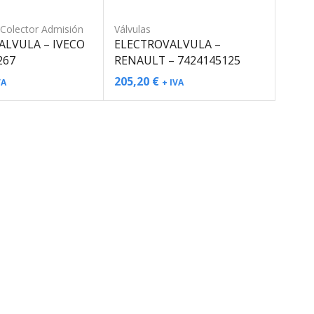
/Colector Admisión
Válvulas
ALVULA – IVECO
ELECTROVALVULA –
267
RENAULT – 7424145125
205,20
€
VA
+ IVA