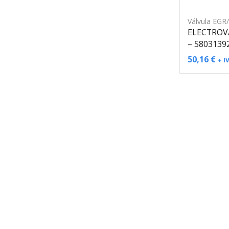
Válvula EGR
ELECTROV
– 5803139
50,16
€
+ I