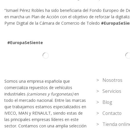
“Ismael Pérez Robles ha sido beneficiaria del Fondo Europeo de Des
en marcha un Plan de Acción con el objetivo de reforzar la digital
Pyme Digital de la Cámara de Comercio de Toledo
#EuropaSeSie
#EuropaSeSiente
Información
> Nosotros
Somos
una
empresa española que
comercializa repuestos de vehículos
> Servicios
industriales
(camiones y furgonetas)
en
todo el mercado nacional. Entre las marcas
> Blog
que trabaja
mos
esta
mos
especializado
s
en
> Contacto
IVECO
,
MAN y RENAULT
,
siendo
estas
de
l
as
principales empresas líderes en este
> Tienda onlin
sector. Contamos con una amplia selección