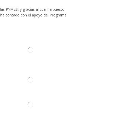
Cabina
Amortiguadores Cabina-Casquillos
las PYMES, y gracias al cual ha puesto
llo ha contado con el apoyo del Programa
Asiento
Carrocería
Cerradura
Cristales
Depósito Lavacristal
Elevalunas Puerta
ontacto
Emblema
Escobillas Limpiaparabrisas
Manilla Puerta
Retrovisor
Caja de Cambios
Culata
Juego Reparación de Motor