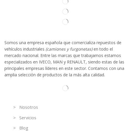
Somos
una
empresa española que comercializa repuestos de
vehículos industriales
(camiones y furgonetas)
en todo el
mercado nacional. Entre las marcas que trabaja
mos
esta
mos
especializado
s
en IVECO
,
MAN y RENAULT
,
siendo
estas
de l
as
principales empresas líderes en este sector. Contamos con una
amplia selección de productos de la más alta calidad.
Información
> Nosotros
> Servicios
> Blog