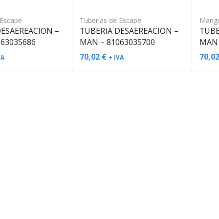
 Escape
Tuberías de Escape
Mangu
DESAEREACION –
TUBERIA DESAEREACION –
TUBE
063035686
MAN – 81063035700
MAN 
70,02
€
70,0
VA
+ IVA