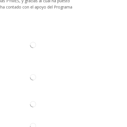
las PYMES, y gracias al cual ha puesto
Cabina
llo ha contado con el apoyo del Programa
Amortiguadores Cabina-Casquillos
Asiento
Carrocería
Cerradura
Cristales
Depósito Lavacristal
ontacto
Elevalunas Puerta
Emblema
Escobillas Limpiaparabrisas
Manilla Puerta
Retrovisor
Caja de Cambios
Culata
Juego Reparación de Motor