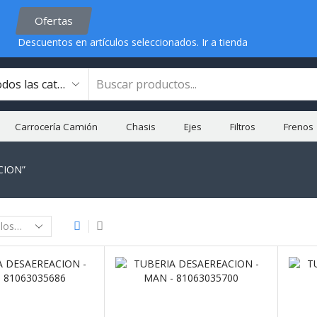
Ofertas
Descuentos en artículos seleccionados.
Ir a tienda
Carrocería Camión
Chasis
Ejes
Filtros
Frenos
CION”