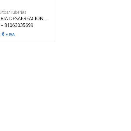
CATEGORÍAS
itos/Tuberías
Aire Acondicionado
RIA DESAEREACION –
– 81063035699
Compresor de Aire
2
€
+ IVA
Compresor Aire
Tuberías Compresor de Aire
Alimentación de Combustible
Sistema AdBlue
Aforador AdBlue
Bomba AdBlue
Depósito AdBlue
Inyector AdBlue
Tapón AdBlue
Tuberías AdBlue
Sistema Combustible