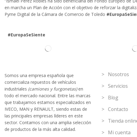
“Ismael Pérez Robles ha sido beneficiaria del Fondo Europeo de Des
en marcha un Plan de Acción con el objetivo de reforzar la digital
Pyme Digital de la Cámara de Comercio de Toledo
#EuropaSeSie
#EuropaSeSiente
Información
> Nosotros
Somos
una
empresa española que
comercializa repuestos de vehículos
> Servicios
industriales
(camiones y furgonetas)
en
todo el mercado nacional. Entre las marcas
> Blog
que trabaja
mos
esta
mos
especializado
s
en
> Contacto
IVECO
,
MAN y RENAULT
,
siendo
estas
de
l
as
principales empresas líderes en este
> Tienda onlin
sector. Contamos con una amplia selección
de productos de la más alta calidad.
> Mi cuenta