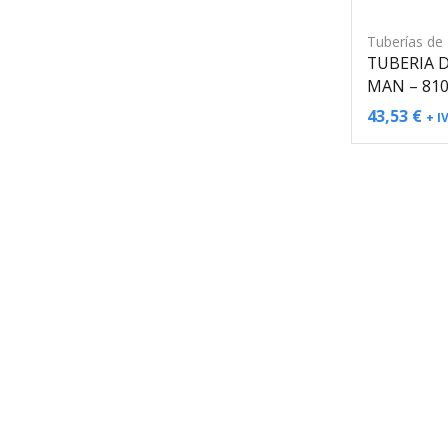
Tuberías de
TUBERIA 
MAN – 81
43,53
€
+ I