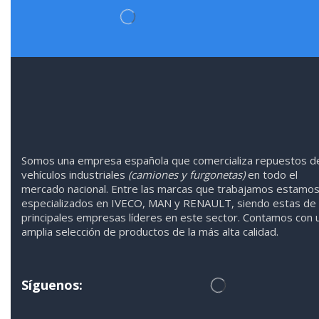
Somos
una
empresa española que comercializa repuestos d
vehículos industriales
(camiones y furgonetas)
en todo el
mercado nacional. Entre las marcas que trabaja
mos
esta
mo
especializado
s
en IVECO
,
MAN y RENAULT
,
siendo
estas
de 
principales empresas líderes en este sector. Contamos con 
amplia selección de productos de la más alta calidad.
Síguenos: