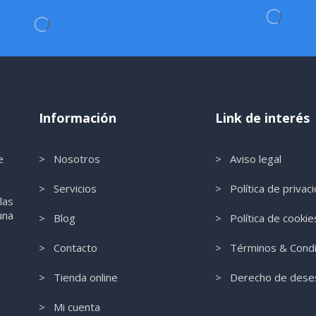
Información
Link de interés
e
> Nosotros
> Aviso legal
s
> Servicios
> Política de privac
l
as
una
> Blog
> Política de cookie
> Contacto
> Términos & Condi
> Tienda online
> Derecho de deses
> Mi cuenta