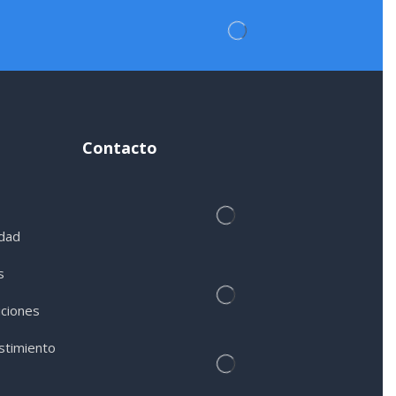
Contacto
idad
s
ciones
timiento