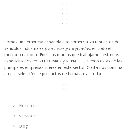
Somos
una
empresa española que comercializa repuestos de
vehículos industriales
(camiones y furgonetas)
en todo el
mercado nacional. Entre las marcas que trabaja
mos
esta
mos
especializado
s
en IVECO
,
MAN y RENAULT
,
siendo
estas
de l
as
principales empresas líderes en este sector. Contamos con una
amplia selección de productos de la más alta calidad.
Información
> Nosotros
> Servicios
> Blog