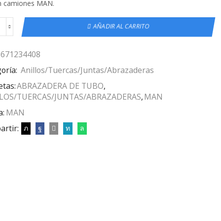
n camiones MAN.
AÑADIR AL CARRITO
6671234408
oría:
Anillos/Tuercas/Juntas/Abrazaderas
etas:
ABRAZADERA DE TUBO
,
LOS/TUERCAS/JUNTAS/ABRAZADERAS
,
MAN
a:
MAN
rtir: