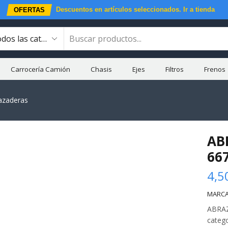
Descuentos en artículos seleccionados.
Ir a tienda
OFERTAS
Carrocería Camión
Chasis
Ejes
Filtros
Frenos
razaderas
AB
66
4,5
MARCA
ABRAZ
categ