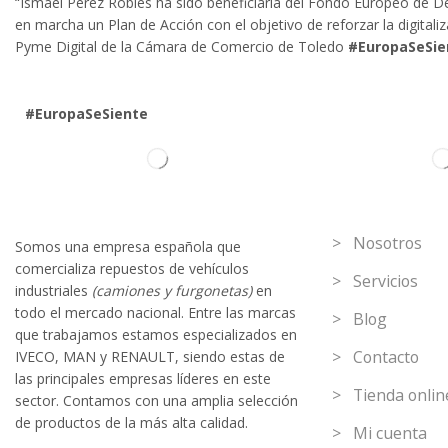
“Ismael Pérez Robles ha sido beneficiaria del Fondo Europeo de Des
en marcha un Plan de Acción con el objetivo de reforzar la digital
Pyme Digital de la Cámara de Comercio de Toledo
#EuropaSeSie
#EuropaSeSiente
Información
> Nosotros
Somos
una
empresa española que
comercializa repuestos de vehículos
> Servicios
industriales
(camiones y furgonetas)
en
todo el mercado nacional. Entre las marcas
> Blog
que trabaja
mos
esta
mos
especializado
s
en
> Contacto
IVECO
,
MAN y RENAULT
,
siendo
estas
de
l
as
principales empresas líderes en este
> Tienda onlin
sector. Contamos con una amplia selección
de productos de la más alta calidad.
> Mi cuenta