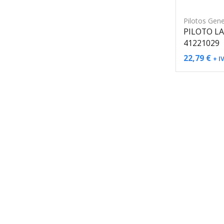
Pilotos Gene
PILOTO LA
41221029
22,79
€
+ I