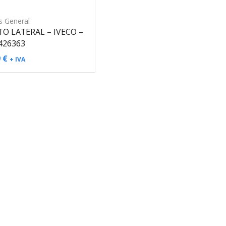
CATEGORÍAS
s General
Aire Acondicionado
TO LATERAL – IVECO –
426363
Compresor de Aire
9
€
+ IVA
Compresor Aire
Tuberías Compresor de Aire
Alimentación de Combustible
Sistema AdBlue
Aforador AdBlue
Bomba AdBlue
Depósito AdBlue
Inyector AdBlue
Tapón AdBlue
Tuberías AdBlue
Sistema Combustible