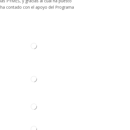
las PYMES, y gracias al cual ha puesto
Cabina
llo ha contado con el apoyo del Programa
Amortiguadores Cabina-Casquillos
Asiento
Carrocería
Cerradura
Cristales
Depósito Lavacristal
ontacto
Elevalunas Puerta
Emblema
Escobillas Limpiaparabrisas
Manilla Puerta
Retrovisor
Caja de Cambios
Culata
Juego Reparación de Motor