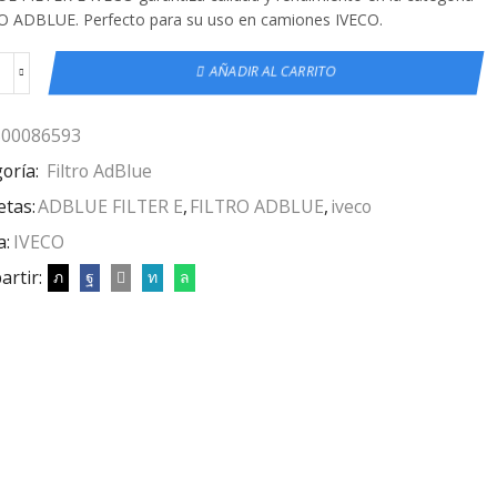
O ADBLUE. Perfecto para su uso en camiones IVECO.
AÑADIR AL CARRITO
500086593
oría:
Filtro AdBlue
etas:
ADBLUE FILTER E
,
FILTRO ADBLUE
,
iveco
a:
IVECO
rtir: