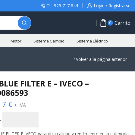
Tlf. 925 717 844
Login / Registrarse
Carrito
0
Motor
Sistema Cambio
Sistema Eléctrico
Volver a la página anterior
LUE FILTER E – IVECO –
0086593
17
€
+ IVA
:
 FILTER E IVECO garantiza calidad y rendimiento en la categoría