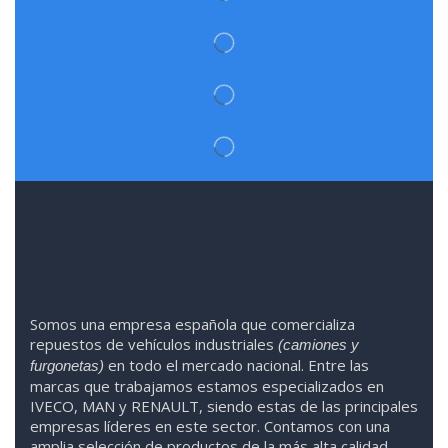
Somos
una
empresa española que comercializa
repuestos de vehículos industriales
(camiones y
en todo el mercado nacional. Entre las
furgonetas)
marcas que trabaja
mos
esta
mos
especializado
s
en
IVECO
,
MAN y RENAULT
,
siendo
estas
de l
as
principales
empresas líderes en este sector. Contamos con una
amplia selección de productos de la más alta calidad.