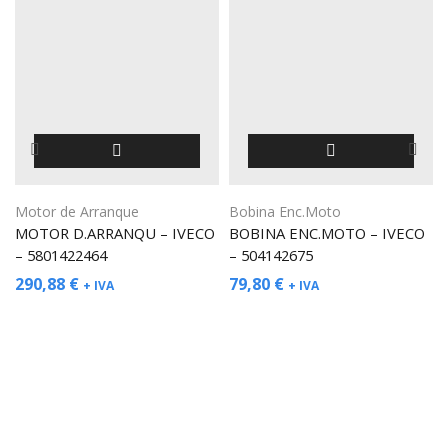
Motor de Arranque
Bobina Enc.Moto
MOTOR D.ARRANQU – IVECO
BOBINA ENC.MOTO – IVECO
– 5801422464
– 504142675
290,88
€
79,80
€
+ IVA
+ IVA