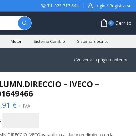
Tlf. 925 717 844
Login / Registrarse
Carrito
0
Motor
Sistema Cambio
Sistema Eléctrico
Volver a la página anterior
LUMN.DIRECCIO – IVECO –
01649466
,91
€
+ IVA
:
N.DIRECCIO IVECO garantiza calidad y rendimiento en la