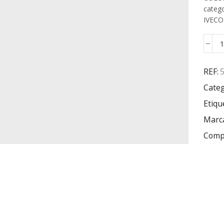
categ
IVECO
REF:
Categ
Etiqu
Marc
Compa