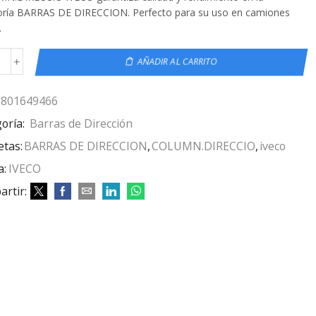
oría BARRAS DE DIRECCION. Perfecto para su uso en camiones
.
AÑADIR AL CARRITO
5801649466
oría:
Barras de Dirección
etas:
BARRAS DE DIRECCION
,
COLUMN.DIRECCIO
,
iveco
a:
IVECO
rtir: