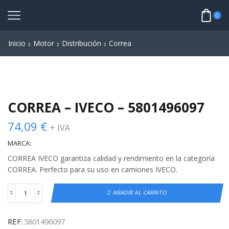
0
Inicio
Motor
Distribución
Correa
CORREA – IVECO – 5801496097
74,09
€
+ IVA
MARCA:
CORREA IVECO garantiza calidad y rendimiento en la categoría
CORREA. Perfecto para su uso en camiones IVECO.
AÑADIR AL CARRITO
REF:
5801496097