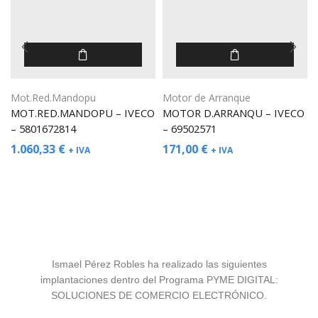
Mot.Red.Mandopu
Motor de Arranque
MOT.RED.MANDOPU – IVECO
MOTOR D.ARRANQU – IVECO
– 5801672814
– 69502571
1.060,33
€
171,00
€
+ IVA
+ IVA
Ismael Pérez Robles ha realizado las siguientes
implantaciones dentro del Programa PYME DIGITAL:
SOLUCIONES DE COMERCIO ELECTRÓNICO.