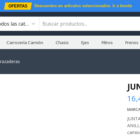
Descuentos en artículos seleccionados.
Ir a tienda
OFERTAS
Carrocería Camión
Chasis
Ejes
Filtros
Frenos
brazaderas
JU
16,
MARCA
JUNTA
ANILL
camio