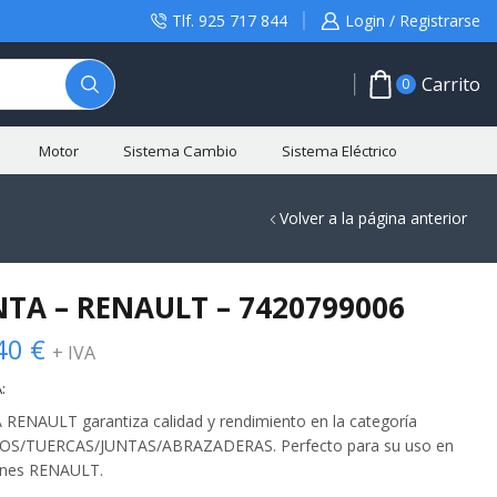
Tlf. 925 717 844
Login / Registrarse
Carrito
0
Motor
Sistema Cambio
Sistema Eléctrico
Volver a la página anterior
NTA – RENAULT – 7420799006
40
€
+ IVA
:
 RENAULT garantiza calidad y rendimiento en la categoría
OS/TUERCAS/JUNTAS/ABRAZADERAS. Perfecto para su uso en
nes RENAULT.