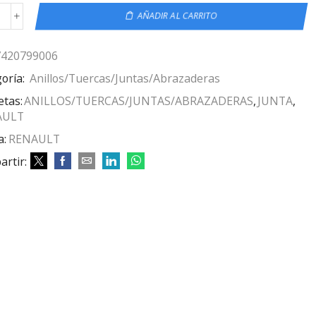
AÑADIR AL CARRITO
7420799006
oría:
Anillos/Tuercas/Juntas/Abrazaderas
etas:
ANILLOS/TUERCAS/JUNTAS/ABRAZADERAS
,
JUNTA
,
AULT
a:
RENAULT
rtir: