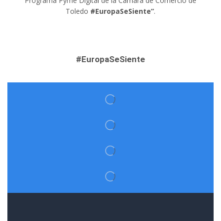
Programa Pyme Digital de la Cámara de Comercio de
Toledo
#EuropaSeSiente”
.
#EuropaSeSiente