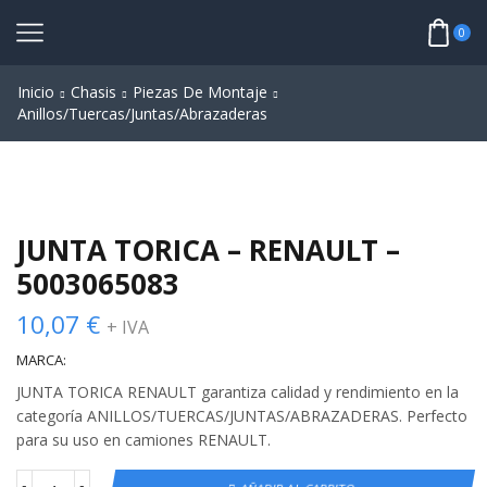
0
Inicio
Chasis
Piezas De Montaje
Anillos/Tuercas/Juntas/Abrazaderas
JUNTA TORICA – RENAULT –
5003065083
10,07
€
+ IVA
MARCA:
JUNTA TORICA RENAULT garantiza calidad y rendimiento en la
categoría ANILLOS/TUERCAS/JUNTAS/ABRAZADERAS. Perfecto
para su uso en camiones RENAULT.