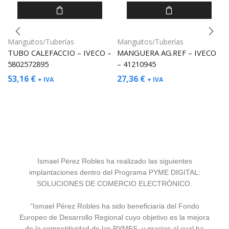
Manguitos/Tuberías
Manguitos/Tuberías
TUBO CALEFACCIO – IVECO –
MANGUERA AG.REF – IVECO
5802572895
– 41210945
53,16
€
27,36
€
+ IVA
+ IVA
Ismael Pérez Robles ha realizado las siguientes
implantaciones dentro del Programa PYME DIGITAL:
SOLUCIONES DE COMERCIO ELECTRÓNICO.
“Ismael Pérez Robles ha sido beneficiaria del Fondo
Europeo de Desarrollo Regional cuyo objetivo es la mejora
de la competitividad de las PYMES, y gracias al cual ha