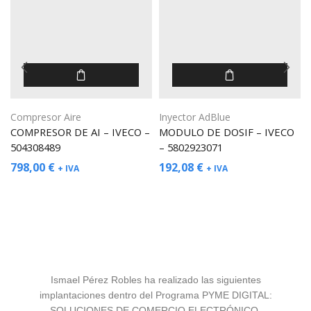
Compresor Aire
Inyector AdBlue
COMPRESOR DE AI – IVECO –
MODULO DE DOSIF – IVECO
504308489
– 5802923071
798,00
€
192,08
€
+ IVA
+ IVA
Ismael Pérez Robles ha realizado las siguientes
implantaciones dentro del Programa PYME DIGITAL:
SOLUCIONES DE COMERCIO ELECTRÓNICO.