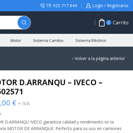
Tlf. 925 717 844
Login / Registrarse
Carrito
0
Motor
Sistema Cambio
Sistema Eléctrico
Volver a la página anterior
TOR D.ARRANQU – IVECO –
502571
,00
€
+ IVA
:
 D.ARRANQU IVECO garantiza calidad y rendimiento en la
oría MOTOR DE ARRANQUE. Perfecto para su uso en camiones