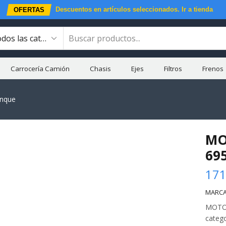
Descuentos en artículos seleccionados.
Ir a tienda
OFERTAS
Carrocería Camión
Chasis
Ejes
Filtros
Frenos
anque
MO
69
171
MARCA
MOTOR
categ