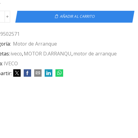
.
AÑADIR AL CARRITO
69502571
oría:
Motor de Arranque
etas:
iveco
,
MOTOR D.ARRANQU
,
motor de arranque
a:
IVECO
rtir: