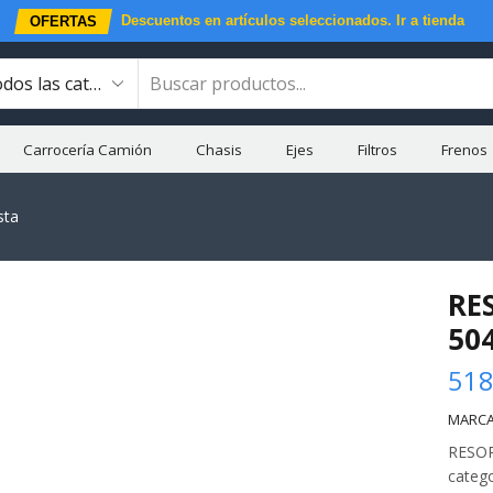
Descuentos en artículos seleccionados.
Ir a tienda
OFERTAS
Carrocería Camión
Chasis
Ejes
Filtros
Frenos
sta
RE
50
518
MARCA
RESOR
categ