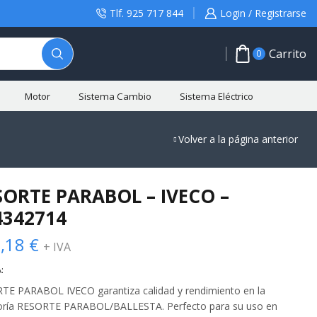
Tlf. 925 717 844
Login / Registrarse
Carrito
0
Motor
Sistema Cambio
Sistema Eléctrico
Volver a la página anterior
SORTE PARABOL – IVECO –
4342714
,18
€
+ IVA
:
TE PARABOL IVECO garantiza calidad y rendimiento en la
oría RESORTE PARABOL/BALLESTA. Perfecto para su uso en