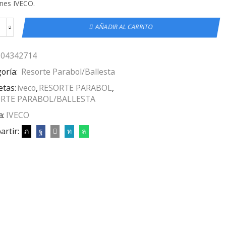
nes IVECO.
AÑADIR AL CARRITO
504342714
oría:
Resorte Parabol/Ballesta
etas:
iveco
,
RESORTE PARABOL
,
RTE PARABOL/BALLESTA
a:
IVECO
rtir: