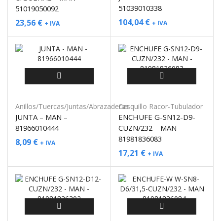
51039010338
51019050092
104,04
€
23,56
€
+ IVA
+ IVA
Anillos/Tuercas/Juntas/Abrazaderas
Casquillo Racor-Tubulador
JUNTA – MAN –
ENCHUFE G-SN12-D9-
81966010444
CUZN/232 – MAN –
81981836083
8,09
€
+ IVA
17,21
€
+ IVA