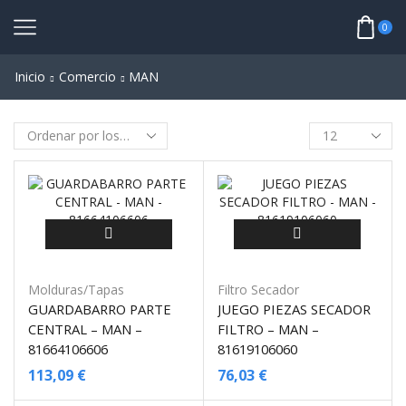
0
Inicio
Comercio
MAN
Molduras/Tapas
Filtro Secador
GUARDABARRO PARTE
JUEGO PIEZAS SECADOR
CENTRAL – MAN –
FILTRO – MAN –
81664106606
81619106060
113,09
€
76,03
€