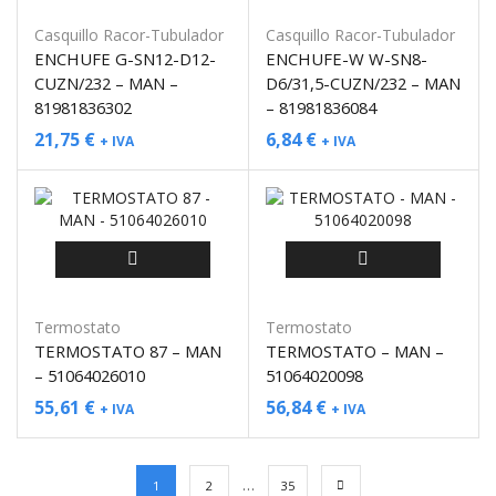
Casquillo Racor-Tubulador
Casquillo Racor-Tubulador
ENCHUFE G-SN12-D12-
ENCHUFE-W W-SN8-
CUZN/232 – MAN –
D6/31,5-CUZN/232 – MAN
81981836302
– 81981836084
21,75
€
6,84
€
+ IVA
+ IVA
Termostato
Termostato
TERMOSTATO 87 – MAN
TERMOSTATO – MAN –
– 51064026010
51064020098
55,61
€
56,84
€
+ IVA
+ IVA
…
1
2
35