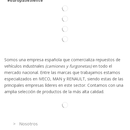
#EuropaSeSiente
Somos
una
empresa española que comercializa repuestos de
vehículos industriales
(camiones y furgonetas)
en todo el
mercado nacional. Entre las marcas que trabaja
mos
esta
mos
especializado
s
en IVECO
,
MAN y RENAULT
,
siendo
estas
de l
as
principales empresas líderes en este sector. Contamos con una
amplia selección de productos de la más alta calidad.
Información
> Nosotros