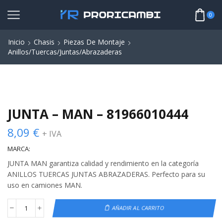
0
Inicio
Chasis
Piezas De Montaje
Anillos/Tuercas/Juntas/Abrazaderas
JUNTA – MAN – 81966010444
8,09
€
+ IVA
MARCA:
JUNTA MAN garantiza calidad y rendimiento en la categoría
ANILLOS TUERCAS JUNTAS ABRAZADERAS. Perfecto para su
uso en camiones MAN.
AÑADIR AL CARRITO