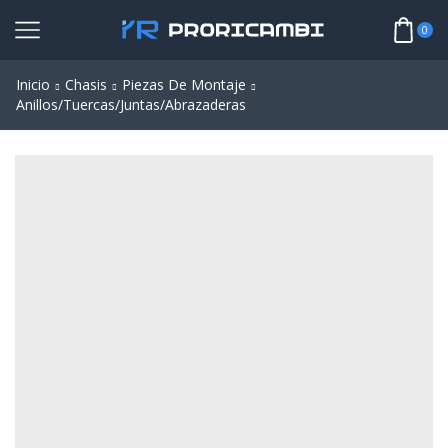
0
Inicio
Chasis
Piezas De Montaje
Anillos/Tuercas/Juntas/Abrazaderas