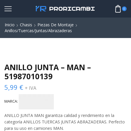
0
Inicio
Chasis
Piezas De Montaje
Anillos/Tuercas/Juntas/Abrazaderas
ANILLO JUNTA – MAN –
51987010139
5,99
€
+ IVA
MARCA:
ANILLO JUNTA MAN garantiza calidad y rendimiento en la
categoría ANILLOS TUERCAS JUNTAS ABRAZADERAS. Perfecto
para su uso en camiones MAN.