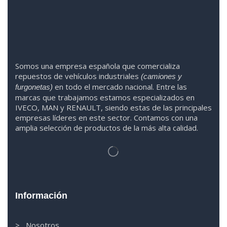
Somos
una
empresa española que comercializa
repuestos de vehículos industriales
(camiones y
en todo el mercado nacional. Entre las
furgonetas)
marcas que trabaja
mos
esta
mos
especializado
s
en
IVECO
,
MAN y RENAULT
,
siendo
estas
de l
as
principales
empresas líderes en este sector. Contamos con una
amplia selección de productos de la más alta calidad.
Información
> Nosotros