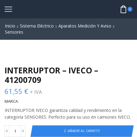
0
Inicio
Sistema Eléctrico
Aparatos Medición Y Aviso
Sensores
INTERRUPTOR – IVECO –
41200709
61,55
€
+ IVA
MARCA:
INTERRUPTOR IVECO garantiza calidad y rendimiento en la
categoría SENSORES. Perfecto para su uso en camiones IVECO.
AÑADIR AL CARRITO