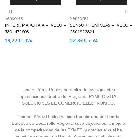
Sensores
Sensores
INTERR.MARCHA A – IVECO –
SENSOR TEMP.GAS – IVECO –
5801472603
5801922821
19,27
€
52,33
€
+ IVA
+ IVA
Ismael Pérez Robles ha realizado las siguientes
implantaciones dentro del Programa PYME DIGITAL:
SOLUCIONES DE COMERCIO ELECTRÓNICO.
“Ismael Pérez Robles ha sido beneficiaria del Fondo
Europeo de Desarrollo Regional cuyo objetivo es la mejora
de la competitividad de las PYMES, y gracias al cual ha
puesto en marcha un Plan de Acción con el objetivo de