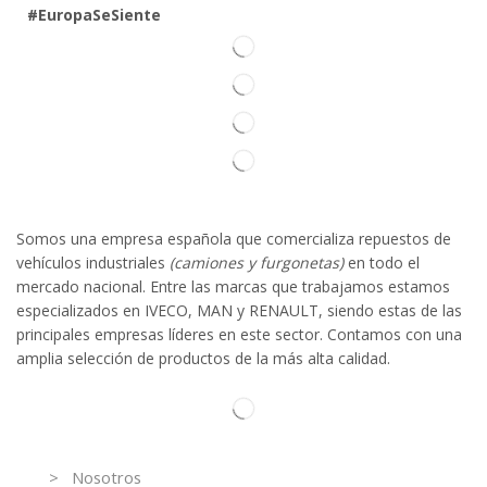
#EuropaSeSiente
Somos
una
empresa española que comercializa repuestos de
vehículos industriales
(camiones y furgonetas)
en todo el
mercado nacional. Entre las marcas que trabaja
mos
esta
mos
especializado
s
en IVECO
,
MAN y RENAULT
,
siendo
estas
de l
as
principales empresas líderes en este sector. Contamos con una
amplia selección de productos de la más alta calidad.
Información
> Nosotros