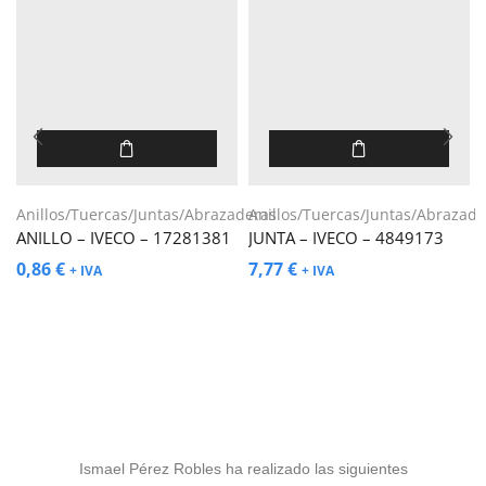
Anillos/Tuercas/Juntas/Abrazaderas
Anillos/Tuercas/Juntas/Abrazade
ANILLO – IVECO – 17281381
JUNTA – IVECO – 4849173
0,86
€
7,77
€
+ IVA
+ IVA
Ismael Pérez Robles ha realizado las siguientes