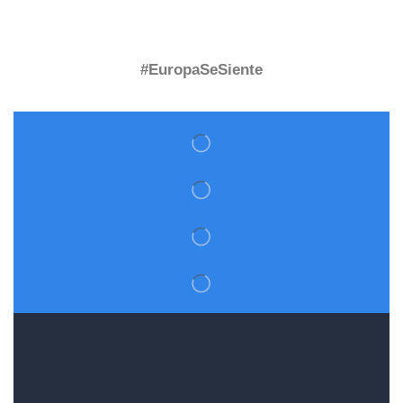
#EuropaSeSiente