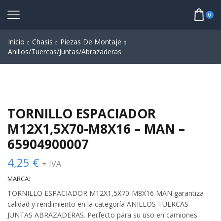
0
Inicio
Chasis
Piezas De Montaje
Anillos/Tuercas/Juntas/Abrazaderas
TORNILLO ESPACIADOR
M12X1,5X70-M8X16 – MAN –
65904900007
4,25
€
+ IVA
MARCA:
TORNILLO ESPACIADOR M12X1,5X70-M8X16 MAN garantiza
calidad y rendimiento en la categoría ANILLOS TUERCAS
JUNTAS ABRAZADERAS. Perfecto para su uso en camiones