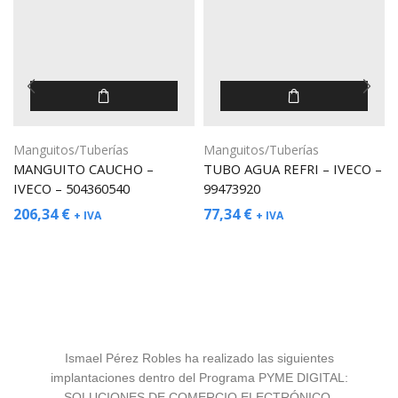
Manguitos/Tuberías
Manguitos/Tuberías
MANGUITO CAUCHO –
TUBO AGUA REFRI – IVECO –
IVECO – 504360540
99473920
206,34
€
77,34
€
+ IVA
+ IVA
Ismael Pérez Robles ha realizado las siguientes
implantaciones dentro del Programa PYME DIGITAL:
SOLUCIONES DE COMERCIO ELECTRÓNICO.