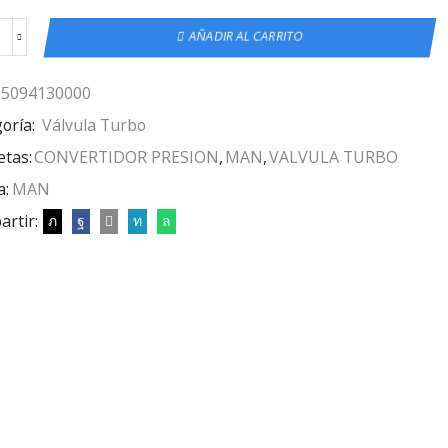
AÑADIR AL CARRITO
65094130000
oría:
Válvula Turbo
etas:
CONVERTIDOR PRESION
,
MAN
,
VALVULA TURBO
a:
MAN
rtir: