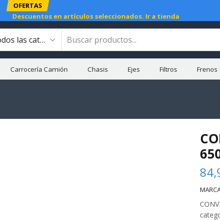
OFERTAS
Descuentos en artículos seleccionados.
Ir a tienda
Carrocería Camión
Chasis
Ejes
Filtros
Frenos
CO
65
84,
MARCA
CONVE
categ