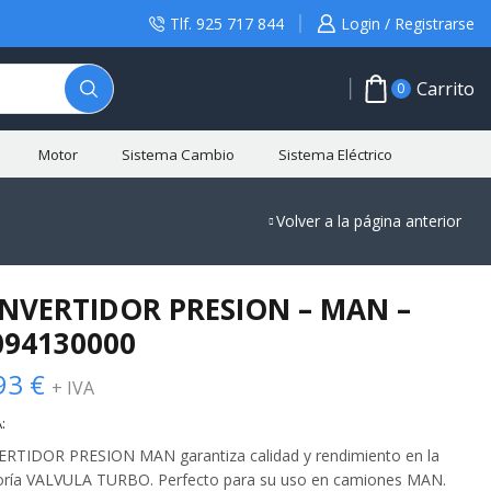
Tlf. 925 717 844
Login / Registrarse
Carrito
0
Motor
Sistema Cambio
Sistema Eléctrico
Volver a la página anterior
NVERTIDOR PRESION – MAN –
094130000
93
€
+ IVA
:
RTIDOR PRESION MAN garantiza calidad y rendimiento en la
oría VALVULA TURBO. Perfecto para su uso en camiones MAN.