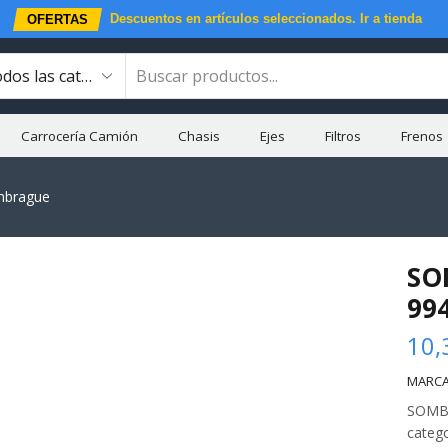
Descuentos en artículos seleccionados.
Ir a tienda
OFERTAS
Carrocería Camión
Chasis
Ejes
Filtros
Frenos
Embrague
SO
99
10,
MARCA
SOMBR
categ