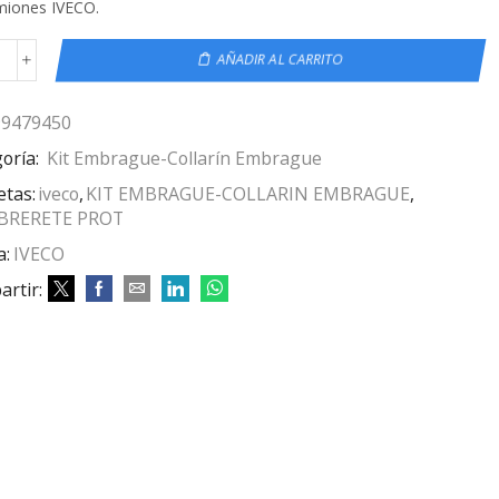
miones IVECO.
AÑADIR AL CARRITO
99479450
oría:
Kit Embrague-Collarín Embrague
etas:
iveco
,
KIT EMBRAGUE-COLLARIN EMBRAGUE
,
BRERETE PROT
a:
IVECO
rtir: