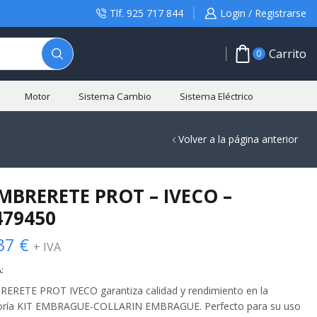
Tlf. 925 717 844
Login / Registrarse
Carrito
0
Motor
Sistema Cambio
Sistema Eléctrico
Volver a la página anterior
MBRERETE PROT – IVECO –
479450
37
€
+ IVA
:
ERETE PROT IVECO garantiza calidad y rendimiento en la
oría KIT EMBRAGUE-COLLARIN EMBRAGUE. Perfecto para su uso